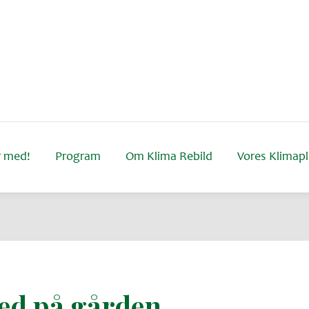
 med!
Program
Om Klima Rebild
Vores Klimap
ed på gården