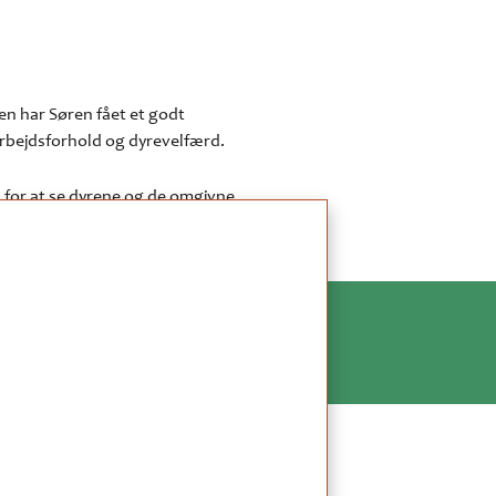
n har Søren fået et godt
arbejdsforhold og dyrevelfærd.
d for at se dyrene og de omgivne