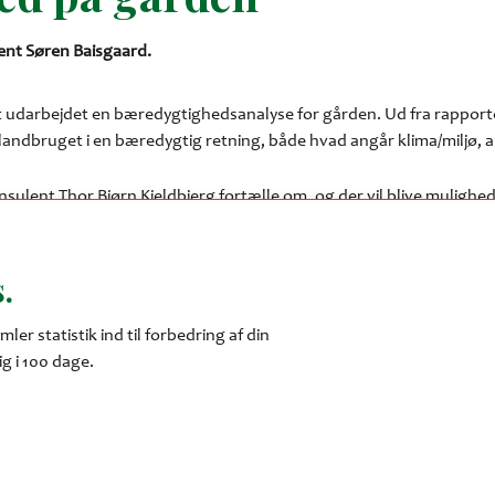
nt Søren Baisgaard.
 udarbejdet en bæredygtighedsanalyse for gården. Ud fra rapporte
landbruget i en bæredygtig retning, både hvad angår klima/miljø, 
ulent Thor Bjørn Kjeldbjerg fortælle om, og der vil blive mulighe
.
mler statistik ind til forbedring af din
g i 100 dage.