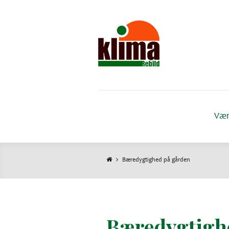
Gå
til
hovedindhold
Vær
Bæredygtighed på gården
Brødkrumme
Bæredygtigh