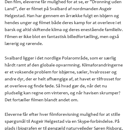
Den film, eleverne får mulighed for at se, er ”Dronning uden
Land”, der er filmet på Svalbard af nordmanden Asgeir
Helgestad. Han har gennem en årrække fulgt en isbjørn og
hendes unger og filmet både deres kamp for at overleve i et
barsk og altid skiftende klima og deres enestående familieliv.
Filmen er ikke blot en fantastisk billedfortælling, men også
lærerig og rørende.
Svalbard ligger i det nordlige Polarområde, som er særlig
hårdt ramt af den globale opvarmning. Klimaforandringerne
er et voksende problem for isbjørne, sæler, hvalrosser og
andre dyr, der er helt afhængige af, at havet er tilfrosset for
at overleve og finde føde. Så hvad gør de, når det nu
pludselig kan regne om vinteren, og når havisen skrumper?
Det fortæller filmen blandt andet om.
Eleverne får efter hver filmforevisning mulighed for at stille
spørgsmål til Asgeir Helgestad via en Skype-forbindelse. På
plads i biografen er til gengæld naturvejleder Søren Risborg,