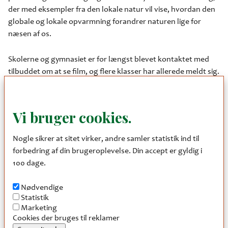
der med eksempler fra den lokale natur vil vise, hvordan den
globale og lokale opvarmning forandrer naturen lige for
næsen af os.
Skolerne og gymnasiet er for længst blevet kontaktet med
tilbuddet om at se film, og flere klasser har allerede meldt sig.
Der er stadig ledige tider, så hvis de vil vide mere, kan
interesserede lærere kontakte Uffe Westerberg på 23 33 50
88 eller
uffe.westerberg@icloud.com
Vi bruger cookies.
For de mindre børn (og deres forældre og/eller
Nogle sikrer at sitet virker, andre samler statistik ind til
bedsteforældre) viser Kinorevuen filmen ”Den største, lille
forbedring af din brugeroplevelse. Din accept er gyldig i
gård”, der også har natur og klima som tema. Den er på
100 dage.
programmet søndag den 8. november.
Nødvendige
Selve naturfilmfestivalen løber af stablen lørdag den 7.
Statistik
november, hvor der er film hele dagen og mulighed for at
Marketing
Cookies der bruges til reklamer
møde nogle af filmmagerne.