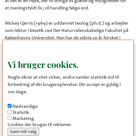
at det er en rejse, der vil bringe os glæde og muligheden for
et meningsfyldt liv, vil handling følge ord.
Mickey Gjerris (1969) er uddannet teolog (ph.d.) og arbejder
som lektor i bioetik ved Det Naturvidenskabelige Fakultet på
Københavns Universitet. Han har de sidste 20 år forsket i
etiske spørgsmål vedrørende natur, etik, teknologi og
mennesker og udgivet en lang række artikler og bøger om
disse emner - senest bøgerne ”Jagt – Natur, mennesker, dyr
Vi bruger cookies.
og drab” i 2016, "Skildpaddetanker" i 2017, "Naturens Sprog" i
2018 og ”Upraktisk håndbog i lysegrønt håb” i 2019. Fra 2011 –
Nogle sikrer at sitet virker, andre samler statistik ind til
2016 var han medlem af Det Etiske Råd. Mickey er en flittigt
forbedring af din brugeroplevelse. Din accept er gyldig i
anvendt foredragsholder og optræder ofte som ekspert i
100 dage.
medierne. Se mere på
www.mickeygjerris.com
.
Nødvendige
Som opvarmning til foredraget er der en simpel klimavenlig
Statistik
fællesspisning kl. 18:00. Pris: 20 kr. pr. person (børn under 10
Marketing
Cookies der bruges til reklamer
år gratis).
Gem mit valg