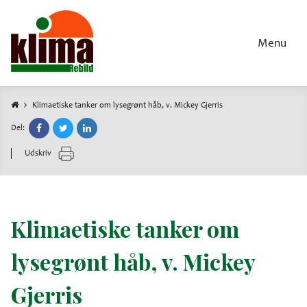
Gå
til
hovedindhold
Menu
Klimaetiske tanker om lysegrønt håb, v. Mickey Gjerris
Brødkrumme
Del:
Udskriv
Klimaetiske tanker om
lysegrønt håb, v. Mickey
Gjerris