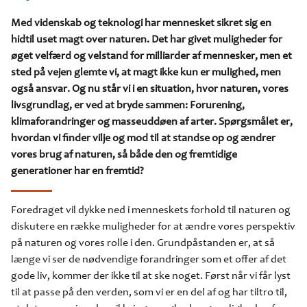
Med videnskab og teknologi har mennesket sikret sig en
hidtil uset magt over naturen. Det har givet muligheder for
øget velfærd og velstand for milliarder af mennesker, men et
sted på vejen glemte vi, at magt ikke kun er mulighed, men
også ansvar. Og nu står vi i en situation, hvor naturen, vores
livsgrundlag, er ved at bryde sammen: Forurening,
klimaforandringer og masseuddøen af arter. Spørgsmålet er,
hvordan vi finder vilje og mod til at standse op og ændrer
vores brug af naturen, så både den og fremtidige
generationer har en fremtid?
Foredraget vil dykke ned i menneskets forhold til naturen og
diskutere en række muligheder for at ændre vores perspektiv
på naturen og vores rolle i den. Grundpåstanden er, at så
længe vi ser de nødvendige forandringer som et offer af det
gode liv, kommer der ikke til at ske noget. Først når vi får lyst
til at passe på den verden, som vi er en del af og har tiltro til,