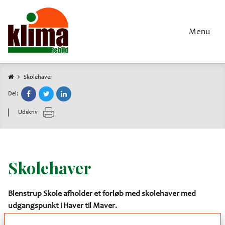
Gå
til
hovedindhold
Menu
Skolehaver
Brødkrumme
Del:
Udskriv
Skolehaver
Blenstrup Skole afholder et forløb med skolehaver med
udgangspunkt i Haver til Maver.