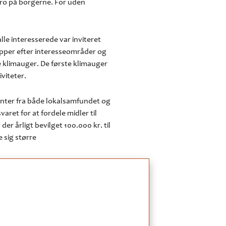
r tro på borgerne. For uden
le interesserede var inviteret
upper efter interesseområder og
te klimauger. De første klimauger
iviteter.
nter fra både lokalsamfundet og
aret for at fordele midler til
er årligt bevilget 100.000 kr. til
e sig større
 blev øget til 200.000 kr. Det blev
nd til Klima Rebild.
ojekt omkring klimaplaner for hele
ienteret klimaplan for hele
ament for klimaindsatsen i hele