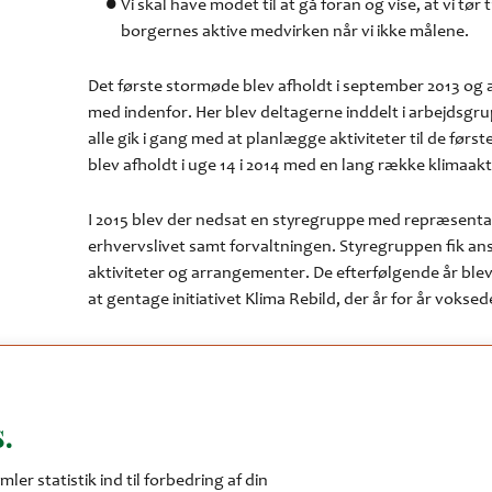
Vi skal have modet til at gå foran og vise, at vi tø
borgernes aktive medvirken når vi ikke målene.
Det første stormøde blev afholdt i september 2013 og al
med indenfor. Her blev deltagerne inddelt i arbejdsgr
alle gik i gang med at planlægge aktiviteter til de førs
blev afholdt i uge 14 i 2014 med en lang række klimaakt
I 2015 blev der nedsat en styregruppe med repræsenta
erhvervslivet samt forvaltningen. Styregruppen fik ansv
aktiviteter og arrangementer. De efterfølgende år blev d
at gentage initiativet Klima Rebild, der år for år voksed
I 2018 fik Klima Rebild en fast årlig bevilling og beløbet
samtidig besluttet, at der skulle gives sekretariatsbista
.
I 2020 meldte Rebild Kommune sig ind i et nationalt pr
Danmark og gik i gang med at udarbejde en handlingsor
mler statistik ind til forbedring af din
kommunen. Her er Klima Rebild allerede et stærkt fund