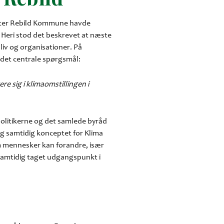
2 efter Rebild Kommune havde
 Heri stod det beskrevet at næste
liv og organisationer. På
e det centrale spørgsmål:
re sig i klimaomstillingen i
olitikerne og det samlede byråd
og samtidig konceptet for Klima
m mennesker kan forandre, især
v samtidig taget udgangspunkt i