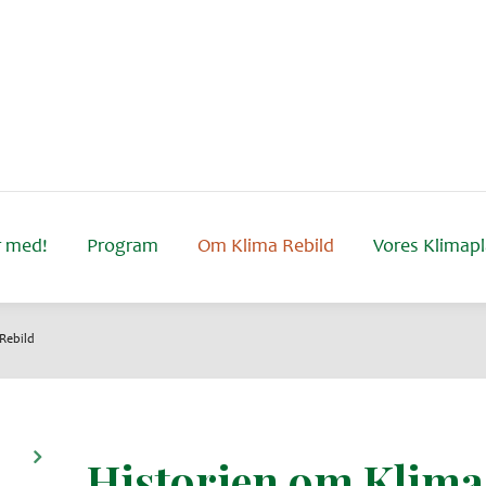
 med!
Program
Om Klima Rebild
Vores Klimap
Rebild
Historien om Klima