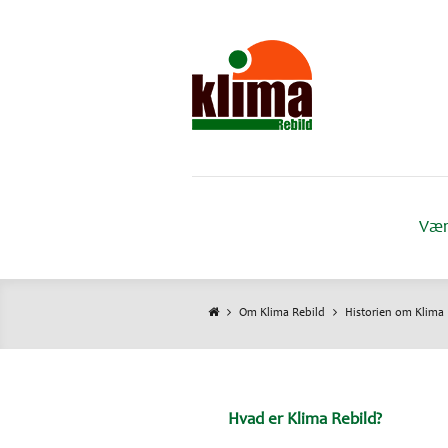
Gå
til
hovedindhold
Vær
Om Klima Rebild
Historien om Klima 
Brødkrumme
Hvad er Klima Rebild?