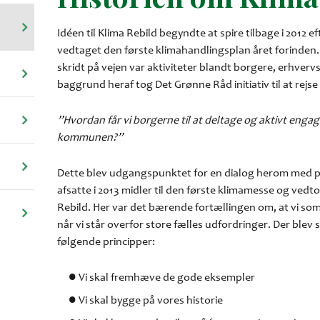
Idéen til Klima Rebild begyndte at spire tilbage i 201
vedtaget den første klimahandlingsplan året forinden.
skridt på vejen var aktiviteter blandt borgere, erhvervs
baggrund heraf tog Det Grønne Råd initiativ til at rejs
”Hvordan får vi borgerne til at deltage og aktivt engage
kommunen?”
Dette blev udgangspunktet for en dialog herom med p
afsatte i 2013 midler til den første klimamesse og vedt
Rebild. Her var det bærende fortællingen om, at vi so
når vi står overfor store fælles udfordringer. Der ble
følgende principper:
Vi skal fremhæve de gode eksempler
Vi skal bygge på vores historie