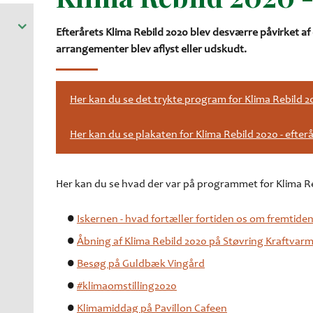
Efterårets Klima Rebild 2020 blev desværre påvirket a
arrangementer blev aflyst eller udskudt.
Her kan du se det trykte program for Klima Rebild 20
Her kan du se plakaten for Klima Rebild 2020 - efter
Her kan du se hvad der var på programmet for Klima Reb
Iskernen - hvad fortæller fortiden os om fremtide
Åbning af Klima Rebild 2020 på Støvring Kraftva
Besøg på Guldbæk Vingård
#klimaomstilling2020
Klimamiddag på Pavillon Cafeen