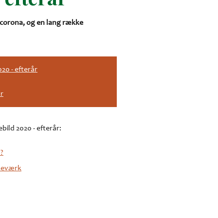
f corona, og en lang række
20 - efterår
år
ild 2020 - efterår:
n?
rmeværk