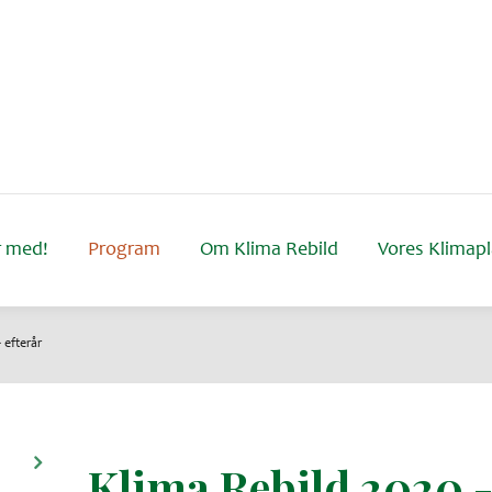
 med!
Program
Om Klima Rebild
Vores Klimap
 efterår
Klima Rebild 2020 -