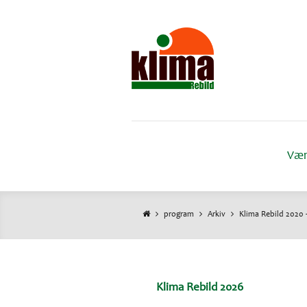
Gå
til
hovedindhold
Vær
program
Arkiv
Klima Rebild 2020 -
Brødkrumme
Klima Rebild 2026