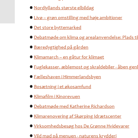
Nordjyllands største elbildag
Livø – grøn omstilling med høje ambitioner
Det store byttemarked
Debatmøde om klima og arealanvendelse: Plads ti
Bæredygtighed på gården
Klimamarch – en gåtur for klimaet
Fuglekasser, æblemost og skraldebiler - åben gen
Fælleshaven i Himmerlandsbyen
Bosætning i et økosamfund
Klimafilm i Kinorevuen
Debatmøde med Katherine Richardson
Klimarenovering af Skørping Idrætscenter
Virksomhedsbesøg hos De Grønne Hvidevarer
Vild mad på menuen - naturens krydderi