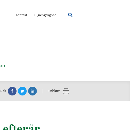
Kontakt
Tilgængelighed
lan
Del:
Udskriv
 efterår