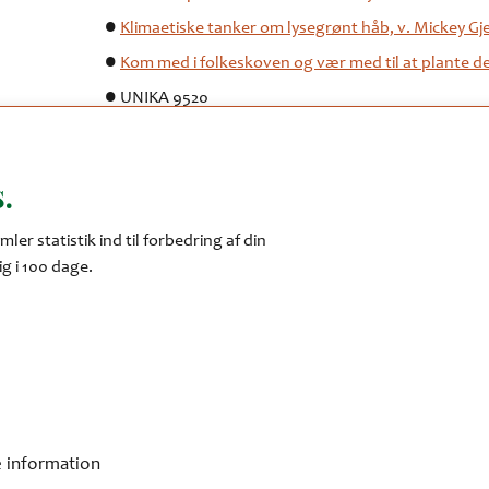
Klimaetiske tanker om lysegrønt håb, v. Mickey Gje
Kom med i folkeskoven og vær med til at plante d
UNIKA 9520
Klima i Super Brugsen
Opgørelse af kommunernes produktion af drivhu
.
Fjernvarmeværkernes netværksmøde
Netværksmøde om træ og bæredygtigt byggeri
mler statistik ind til forbedring af din
g i 100 dage.
Klima- og naturfilm for skolerne
Skolehaver
Klima på Sortebakkeskolen
 information
æk