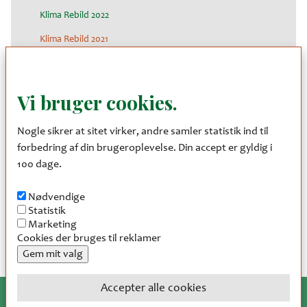
Klima Rebild 2022
Klima Rebild 2021
Klima Rebild 2020 - efterår
Klima Rebild 2020 - forår
Vi bruger cookies.
Klima Rebild 2019
Nogle sikrer at sitet virker, andre samler statistik ind til
Klima Rebild 2018
forbedring af din brugeroplevelse. Din accept er gyldig i
Klima Rebild 2017
100 dage.
Klima Rebild 2016
Nødvendige
Klima Rebild 2015
Statistik
Marketing
Klima Rebild 2014
Cookies der bruges til reklamer
Gem mit valg
Accepter alle cookies