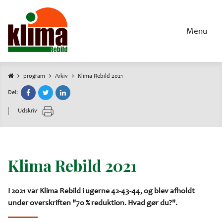
Gå
til
hovedindhold
Menu
program
Arkiv
Klima Rebild 2021
Brødkrumme
Del:
Udskriv
Klima Rebild 2021
I 2021 var Klima Rebild i ugerne 42-43-44, og blev afholdt
under overskriften "70 % reduktion. Hvad gør du?".